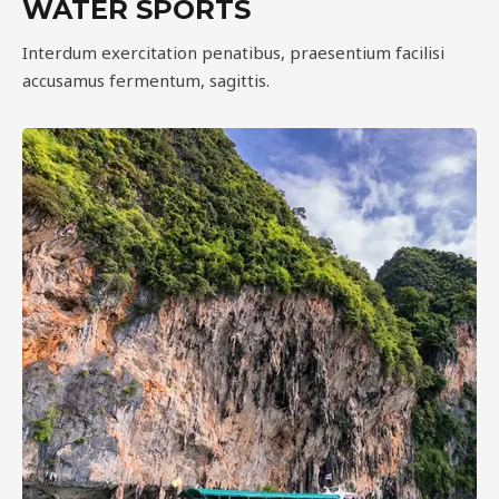
WATER SPORTS
Interdum exercitation penatibus, praesentium facilisi
accusamus fermentum, sagittis.